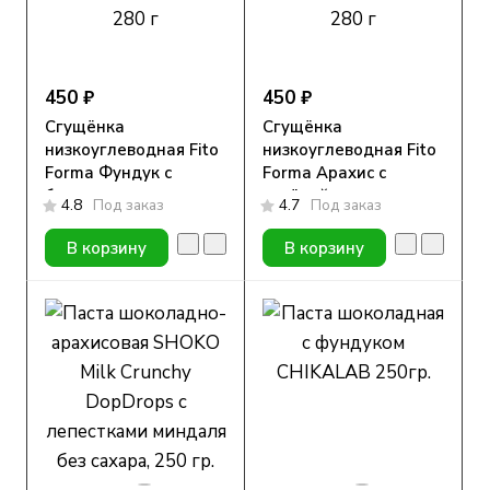
450 ₽
450 ₽
Сгущёнка
Сгущёнка
низкоуглеводная Fito
низкоуглеводная Fito
Forma Фундук с
Forma Арахис с
белым шоколадом
солёной карамелью
4.8
Под заказ
4.7
Под заказ
280 г
280 г
В корзину
В корзину