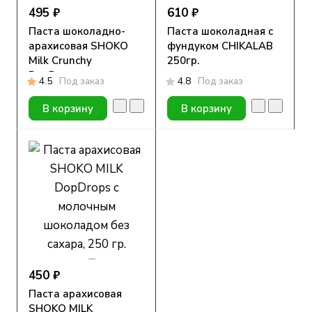
495 ₽
610 ₽
Паста шоколадно-
Паста шоколадная с
арахисовая SHOKO
фундуком CHIKALAB
Milk Crunchy
250гр.
DopDrops с
4.5
Под заказ
4.8
Под заказ
лепестками миндаля
без сахара, 250 гр.
В корзину
В корзину
450 ₽
Паста арахисовая
SHOKO MILK