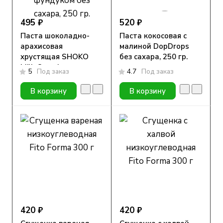
495 ₽
520 ₽
Паста шоколадно-
Паста кокосовая с
арахисовая
малиной DopDrops
хрустящая SHOKO
без сахара, 250 гр.
Milk Crunchy
5
Под заказ
4.7
Под заказ
DopDrops с фундуком
без сахара, 250 гр.
В корзину
В корзину
420 ₽
420 ₽