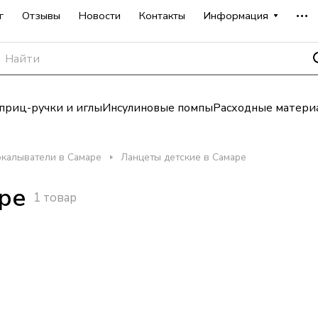
г
Отзывы
Новости
Контакты
Информация
риц-ручки и иглы
Инсулиновые помпы
Расходные матери
окалыватели в Самаре
Ланцеты детские в Самаре
ре
1 товар