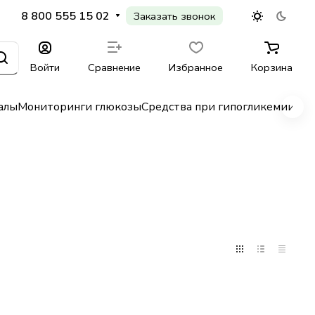
8 800 555 15 02
Заказать звонок
Войти
Сравнение
Избранное
Корзина
алы
Мониторинги глюкозы
Средства при гипогликемии
Гл