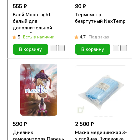
555 ₽
90 ₽
Клей Moon Light
Термометр
белый для
безртутный NexTemp
дополнительной
подклейки
5
Есть в наличии
4.7
Под заказ
В корзину
В корзину
590 ₽
2 500 ₽
Дневник
Маска медицинская 3-
самоконтроля Парень
х слойная, 1упаковка