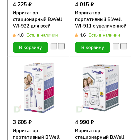
4 225 ₽
4 015 ₽
Ирригатор
Ирригатор
стационарный B.Well
портативный B.Well
WI-922 для всей
WI-911 с увеличенной
семьи
емкостью 330 мл
4.8
Есть в наличии
4.6
Есть в наличии
В корзину
В корзину
3 605 ₽
4 990 ₽
Ирригатор
Ирригатор
портативный B.Well
стационарный B.Well