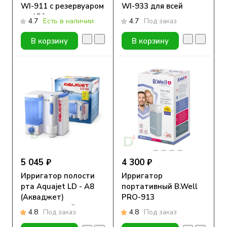
WI-911 с резервуаром
WI-933 для всей
на 150 мл
семьи
4.7
Есть в наличии
4.7
Под заказ
В корзину
В корзину
5 045 ₽
4 300 ₽
Ирригатор полости
Ирригатор
рта Aquajet LD - A8
портативный B.Well
(Акваджет)
PRO-913
стационарный
4.8
Под заказ
4.8
Под заказ