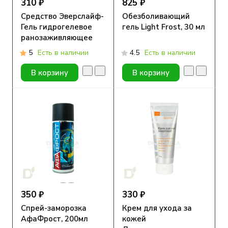
310 ₽
825 ₽
Средство Эверслайф-
Обезболивающий
Гель гидрогелевое
гель Light Frost, 30 мл
ранозаживляющее
противопролежневое
5
Есть в наличии
4.5
Есть в наличии
50гр
В корзину
В корзину
350 ₽
330 ₽
Спрей-заморозка
Крем для ухода за
АфаФрост, 200мл
кожей