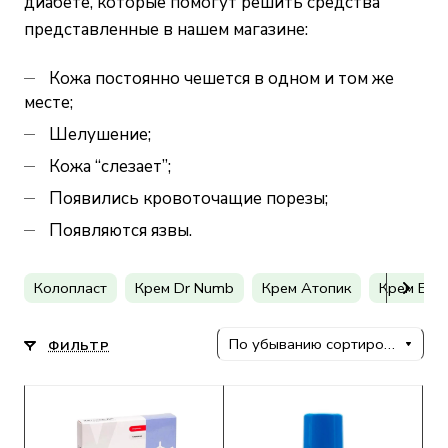
диабете, которые помогут решить средства
представленные в нашем магазине:
Кожа постоянно чешется в одном и том же
месте;
Шелушение;
Кожа “cлезает”;
Появились кровоточащие порезы;
Появляются язвы.
Колопласт
Крем Dr Numb
Крем Атопик
Крем Бел
По убыванию сортировки
ФИЛЬТР