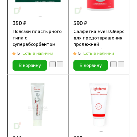
350 ₽
590 ₽
Повязки пластырного
Салфетка Evers/Эверс
типа с
для предотвращения
суперабсорбентом
пролежней
стер. 20х10 №10
135х175мм банка
5
Есть в наличии
5
Есть в наличии
90шт
В корзину
В корзину