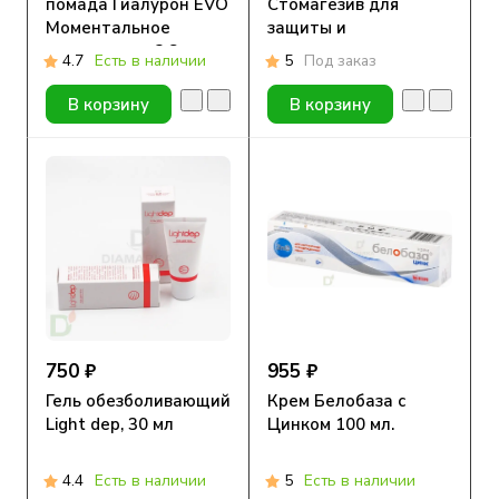
помада Гиалурон EVO
Стомагезив для
Моментальное
защиты и
увлажнение, 2,8 г
выравнивания кожи
4.7
Есть в наличии
5
Под заказ
60гр.
В корзину
В корзину
750 ₽
955 ₽
Гель обезболивающий
Крем Белобаза с
Light dep, 30 мл
Цинком 100 мл.
4.4
Есть в наличии
5
Есть в наличии